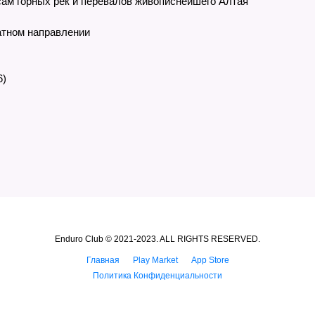
ам горных рек и перевалов живописнейшего Алтая
атном направлении
6)
Enduro Club © 2021-2023. ALL RIGHTS RESERVED.
Главная
Play Market
App Store
Политика Конфиденциальности